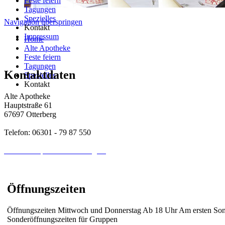
Feste feiern
Tagungen
Spezielles
Navigation überspringen
Kontakt
Impressum
Home
Alte Apotheke
Feste feiern
Tagungen
Kontaktdaten
Spezielles
Kontakt
Alte Apotheke
Hauptstraße 61
67697 Otterberg
Telefon: 06301 - 79 87 550
ab@alte-apotheke-otterberg.de
www.alte-apotheke-otterberg.de
Öffnungszeiten
Öffnungszeiten Mittwoch und Donnerstag Ab 18 Uhr Am ersten Son
Sonderöffnungszeiten für Gruppen